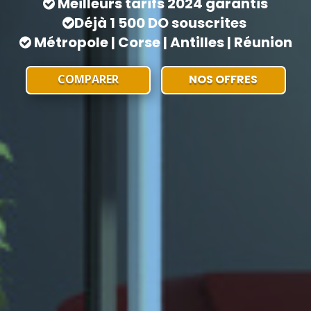
Meilleurs tarifs 2024 garantis
Déjà 1 500 DO souscrites
Métropole | Corse | Antilles | Réunion
COMPARER
NOS OFFRES